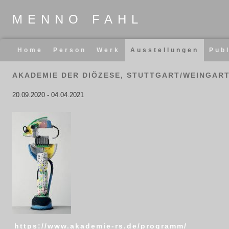
MENNO FAHL
Navigation
Home
Person
Werk
Ausstellungen
Pub
überspringen
AKADEMIE DER DIÖZESE, STUTTGART/WEINGAR
20.09.2020
-
04.04.2021
https://www.akademie-rs.de/programm/