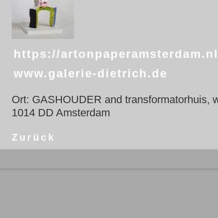
https://artonpaperamsterdam.nl
www.galerie-dietrich.de
Ort: GASHOUDER and transformatorhuis, we
1014 DD Amsterdam
Zurück