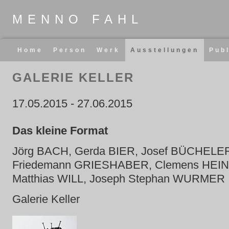
MENNO FAHL
Navigation
Home
Person
Werk
Ausstellungen
Pub
überspringen
GALERIE KELLER
17.05.2015
-
27.06.2015
Das kleine Format
Jörg BACH, Gerda BIER, Josef BÜCHELE
Friedemann GRIESHABER, Clemens HEIN
Matthias WILL, Joseph Stephan WURMER
Galerie Keller