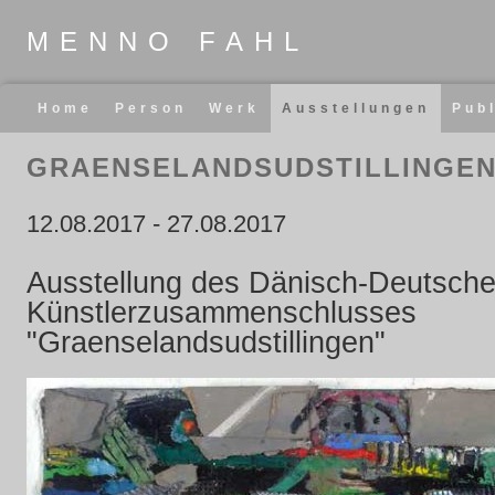
MENNO FAHL
Navigation
Home
Person
Werk
Ausstellungen
Pub
überspringen
GRAENSELANDSUDSTILLINGE
12.08.2017
-
27.08.2017
Ausstellung des Dänisch-Deutsch
Künstlerzusammenschlusses
"Graenselandsudstillingen"