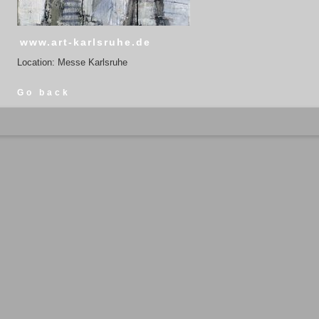
www.art-karlsruhe.de
Location: Messe Karlsruhe
Go back