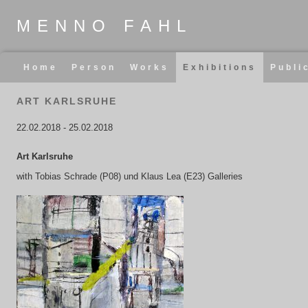
MENNO FAHL
Skip
Home
Person
Works
Exhibitions
Publi
navigation
ART KARLSRUHE
22.02.2018
-
25.02.2018
Art Karlsruhe
with Tobias Schrade (P08) und Klaus Lea (E23) Galleries