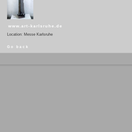
www.art-karlsruhe.de
Location: Messe Karlsruhe
Go back