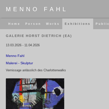
MENNO FAHL
Skip
Home
Person
Works
Exhibitions
Publi
navigation
GALERIE HORST DIETRICH (EA)
13.03.2026
-
11.04.2026
Menno Fahl
Malerei - Skulptur
Vernissage anlässlich des Charlottenwalks