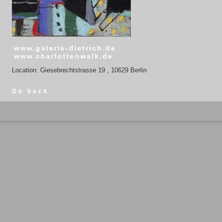
www.galerie-dietrich.de
www.charlottenwalk.de
Location: Giesebrechtstrasse 19 , 10629 Berlin
Go back