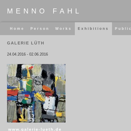
MENNO FAHL
Skip
Home
Person
Works
Exhibitions
Publi
navigation
GALERIE LÜTH
24.04.2016
-
02.06.2016
www.galerie-lueth.de