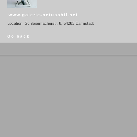
www.galerie-netuschil.net
Location: Schleiermacherstr. 8, 64283 Darmstadt
Go back