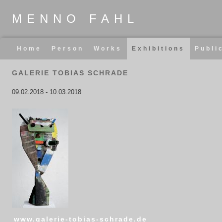
MENNO FAHL
Skip
Home
Person
Works
Exhibitions
Publi
navigation
GALERIE TOBIAS SCHRADE
09.02.2018
-
10.03.2018
www.galerie-tobias-schrade.de