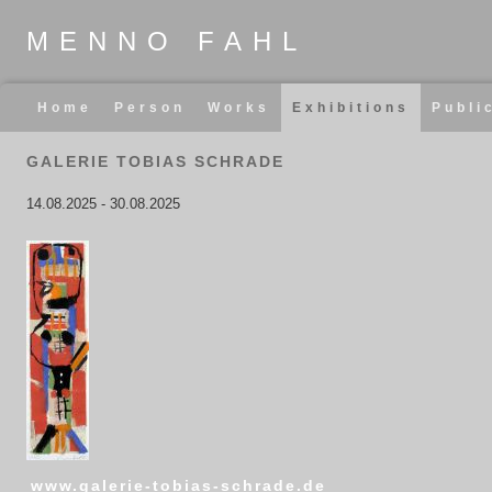
MENNO FAHL
Skip
Home
Person
Works
Exhibitions
Publi
navigation
GALERIE TOBIAS SCHRADE
14.08.2025
-
30.08.2025
www.galerie-tobias-schrade.de