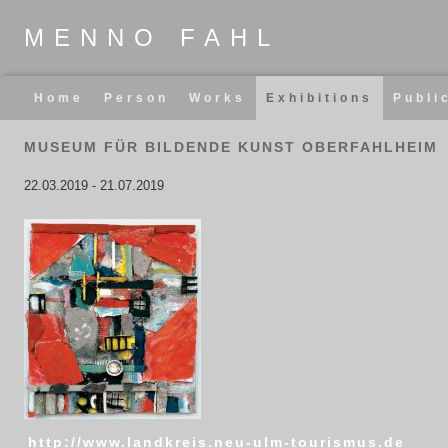
MENNO FAHL
Skip
Home
Person
Works
Exhibitions
Publi
navigation
MUSEUM FÜR BILDENDE KUNST OBERFAHLHEIM
22.03.2019
-
21.07.2019
http://www.landkreis.neu-ulm-tourismus.de