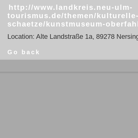
http://www.landkreis.neu-ulm-
tourismus.de/themen/kulturelle
schaetze/kunstmuseum-oberfah
Location: Alte Landstraße 1a, 89278 Nersin
Go back